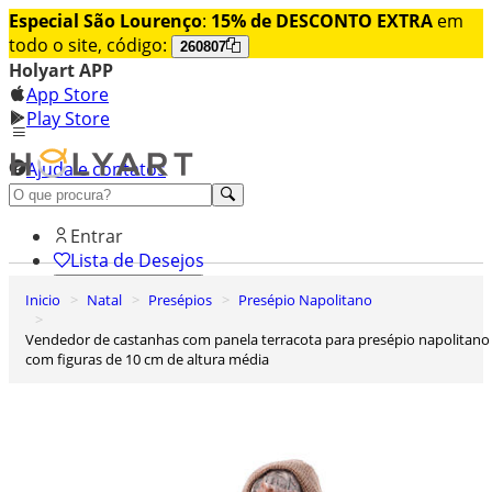
Especial São Lourenço
:
15% de DESCONTO EXTRA
em
todo o site, código:
260807
Holyart APP
App Store
Play Store
Ajuda e contatos
Conheça premium
Entrar
Lista de Desejos
Inicio
Natal
Presépios
Presépio Napolitano
0
Carrinho de Compras
Vendedor de castanhas com panela terracota para presépio napolitano
com figuras de 10 cm de altura média