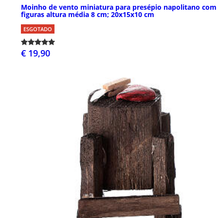
Moinho de vento miniatura para presépio napolitano com
figuras altura média 8 cm; 20x15x10 cm
ESGOTADO
€ 19,90