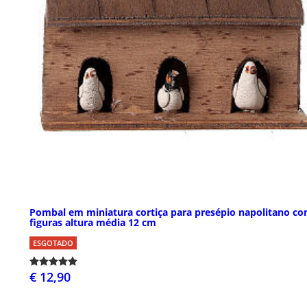
Pombal em miniatura cortiça para presépio napolitano c
figuras altura média 12 cm
ESGOTADO
€ 12,90