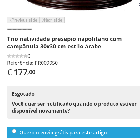
Previous slide
Next slide
Trio natividade presépio napolitano com
campânula 30x30 cm estilo árabe
0
Referência:
PR009950
€
177
,00
Esgotado
Você quer ser notificado quando o produto estiver
disponível novamente?
Quero o envio grátis para este artigo