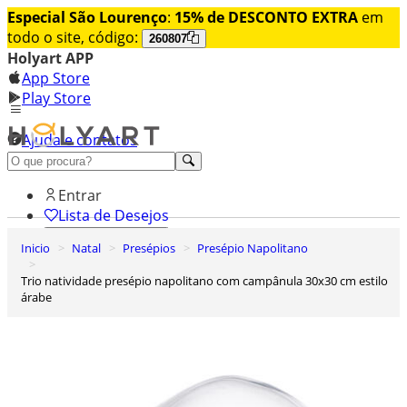
Especial São Lourenço
:
15% de DESCONTO EXTRA
em
todo o site, código:
260807
Holyart APP
App Store
Play Store
Ajuda e contatos
Conheça premium
Entrar
Lista de Desejos
Inicio
Natal
Presépios
Presépio Napolitano
0
Carrinho de Compras
Trio natividade presépio napolitano com campânula 30x30 cm estilo
árabe