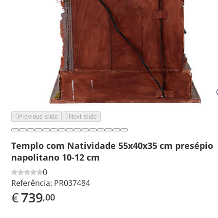
Previous slide
Next slide
Templo com Natividade 55x40x35 cm presépio
napolitano 10-12 cm
0
Referência:
PR037484
€
739
,00