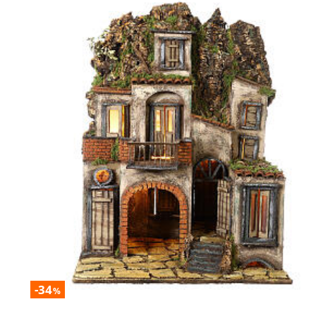
-34
%