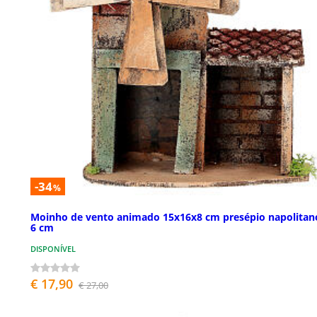
-34
%
Moinho de vento animado 15x16x8 cm presépio napolitan
6 cm
DISPONÍVEL
€ 17,90
€ 27,00