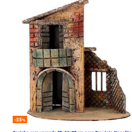
-33
%