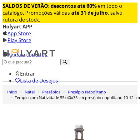
SALDOS DE VERÃO
:
descontos até 60%
em todo o
catálogo. Promoções válidas
até 31 de julho
, salvo
rutura de stock.
Holyart APP
App Store
Play Store
Ajuda e contatos
Conheça premium
Entrar
Lista de Desejos
Inicio
Natal
Presépios
Presépio Napolitano
0
Templo com Natividade 55x40x35 cm presépio napolitano 10-12 cm
Carrinho de Compras