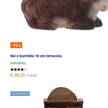
-15
%
Boi e burrinho 10 cm terracota
DISPONÍVEL
€ 39,23
€ 45,90
NOVIDADES