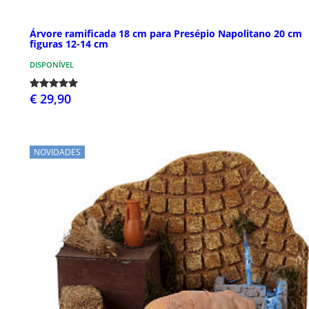
Árvore ramificada 18 cm para Presépio Napolitano 20 cm
figuras 12-14 cm
DISPONÍVEL
€ 29,90
NOVIDADES