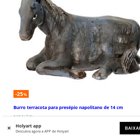
-25
%
Burro terracota para presépio napolitano de 14 cm
DISPONÍVEL
Holyart app
BAIXA
€ 22,57
Descubra agora a APP de Holyart
€ 29,90