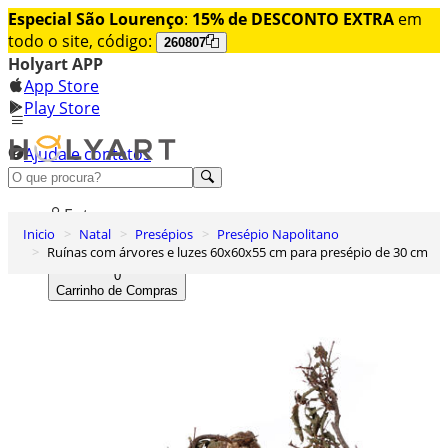
Especial São Lourenço
:
15% de DESCONTO EXTRA
em
todo o site, código:
260807
Holyart APP
App Store
Play Store
Ajuda e contatos
Conheça premium
Entrar
Inicio
Natal
Presépios
Presépio Napolitano
Lista de Desejos
Ruínas com árvores e luzes 60x60x55 cm para presépio de 30 cm
0
Carrinho de Compras