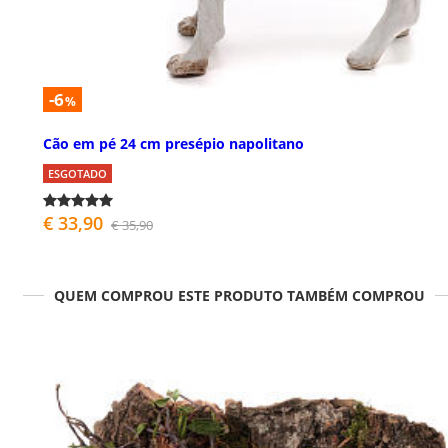
-6
%
Cão em pé 24 cm presépio napolitano
ESGOTADO
€ 33,90
€ 35,90
QUEM COMPROU ESTE PRODUTO TAMBÉM COMPROU