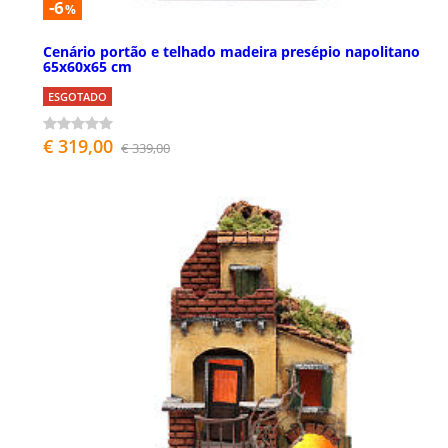
-6
%
Cenário portão e telhado madeira presépio napolitano
65x60x65 cm
ESGOTADO
€ 319,00
€ 339,00