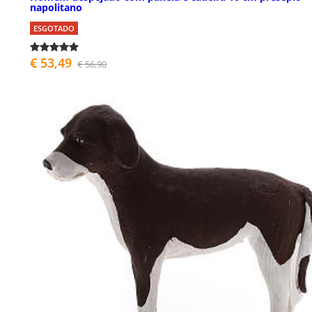
napolitano
ESGOTADO
€ 53,49
€ 56,90