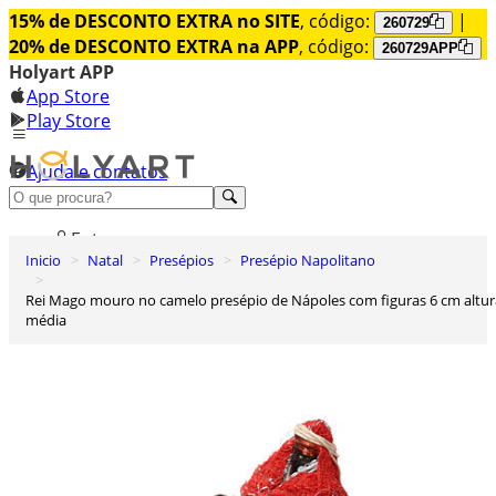
15% de DESCONTO EXTRA no SITE
, código:
|
260729
20% de DESCONTO EXTRA na APP
, código:
260729APP
Holyart APP
App Store
Play Store
Ajuda e contatos
Conheça premium
Entrar
Inicio
Natal
Presépios
Presépio Napolitano
Lista de Desejos
Rei Mago mouro no camelo presépio de Nápoles com figuras 6 cm altura
0
média
Carrinho de Compras