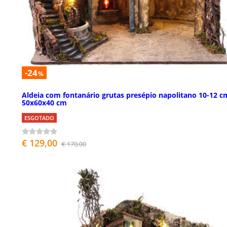
-24
%
Aldeia com fontanário grutas presépio napolitano 10-12 c
50x60x40 cm
ESGOTADO
€ 129,00
€ 170,00