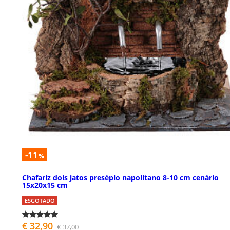
-11
%
Chafariz dois jatos presépio napolitano 8-10 cm cenário
15x20x15 cm
ESGOTADO
€ 32,90
€ 37,00