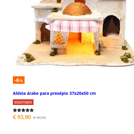
-6
%
Aldeia árabe para presépio 37x20x50 cm
ESGOTADO
€ 93,90
€ 99,90