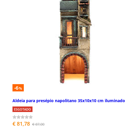
-6
%
Aldeia para presépio napolitano 35x10x10 cm iluminado
ESGOTADO
€ 81,78
€ 87,00