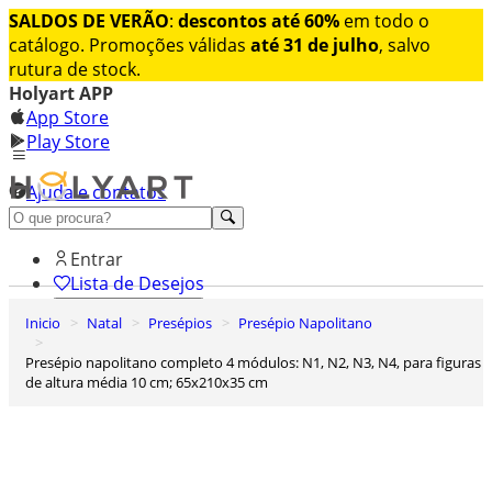
SALDOS DE VERÃO
:
descontos até 60%
em todo o
catálogo. Promoções válidas
até 31 de julho
, salvo
rutura de stock.
Holyart APP
App Store
Play Store
Ajuda e contatos
Conheça premium
Entrar
Lista de Desejos
Inicio
Natal
Presépios
Presépio Napolitano
0
Carrinho de Compras
Presépio napolitano completo 4 módulos: N1, N2, N3, N4, para figuras
de altura média 10 cm; 65x210x35 cm