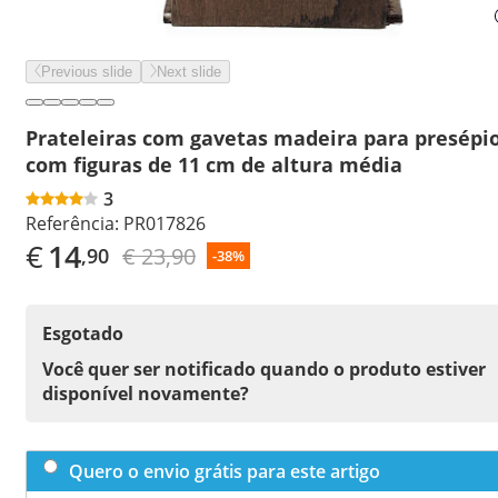
Previous slide
Next slide
Prateleiras com gavetas madeira para presépi
com figuras de 11 cm de altura média
3
Referência:
PR017826
€
14
€ 23,90
,90
-38%
Esgotado
Você quer ser notificado quando o produto estiver
disponível novamente?
Quero o envio grátis para este artigo