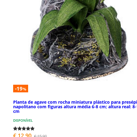
-19
%
Planta de agave com rocha miniatura plástico para presép
napolitano com figuras altura média 6-8 cm; altura real: 8
cm
DISPONÍVEL
€ 12,90
€ 15,90