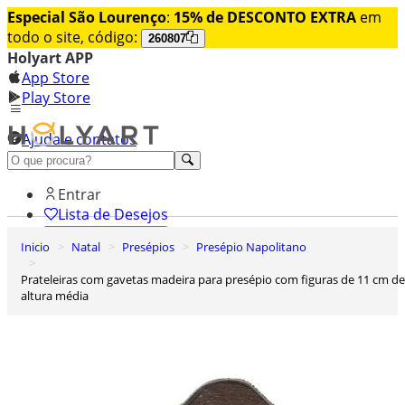
Especial São Lourenço
:
15% de DESCONTO EXTRA
em
todo o site, código:
260807
Holyart APP
App Store
Play Store
Ajuda e contatos
Conheça premium
Entrar
Lista de Desejos
Inicio
Natal
Presépios
Presépio Napolitano
0
Carrinho de Compras
Prateleiras com gavetas madeira para presépio com figuras de 11 cm de
altura média