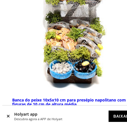
Banca do peixe 10x5x10 cm para presépio napolitano com
figuras de 10 cm de altura média
DISPONÍVEL
Holyart app
BAIXA
Descubra agora a APP de Holyart
€ 29,00