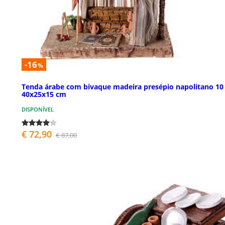
-16
%
Tenda árabe com bivaque madeira presépio napolitano 10
40x25x15 cm
DISPONÍVEL
€ 72,90
€ 87,00