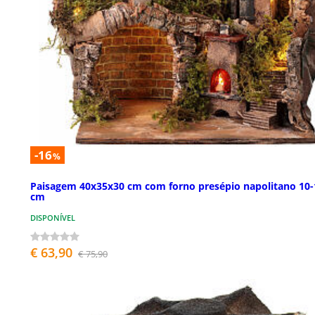
-16
%
Paisagem 40x35x30 cm com forno presépio napolitano 10-
cm
DISPONÍVEL
€ 63,90
€ 75,90