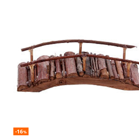
-16
%