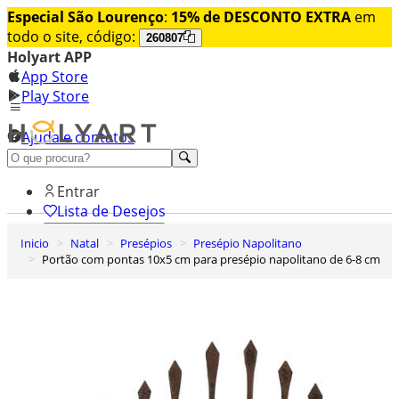
Especial São Lourenço
:
15% de DESCONTO EXTRA
em
todo o site, código:
260807
Holyart APP
App Store
Play Store
Ajuda e contatos
Conheça premium
Entrar
Lista de Desejos
Inicio
Natal
Presépios
Presépio Napolitano
0
Portão com pontas 10x5 cm para presépio napolitano de 6-8 cm
Carrinho de Compras