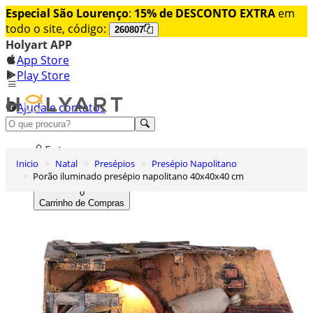
Especial São Lourenço
:
15% de DESCONTO EXTRA
em
todo o site, código:
260807
Holyart APP
App Store
Play Store
Ajuda e contatos
Conheça premium
Entrar
Inicio
Natal
Presépios
Presépio Napolitano
Lista de Desejos
Porão iluminado presépio napolitano 40x40x40 cm
0
Carrinho de Compras