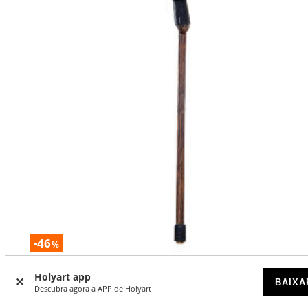
-46
%
Bengala lião h 10 cm presépio napolitano
Holyart app
BAIXA
Descubra agora a APP de Holyart
DISPONÍVEL