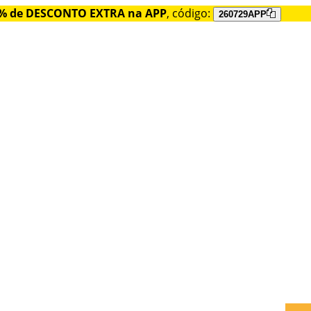
% de DESCONTO EXTRA na APP
, código:
260729APP