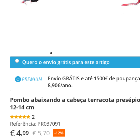
Quero o envio grátis para este artigo
Envio GRÁTIS e até 1500€ de poupança
8,90€/ano.
Pombo abaixando a cabeça terracota presépio
12-14 cm
2
Referência:
PR037091
€
4
€ 5,70
,99
-12%