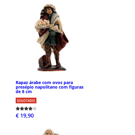
Rapaz árabe com ovos para
presépio napolitano com figuras
de 8 cm
ESGOTADO
€ 19,90