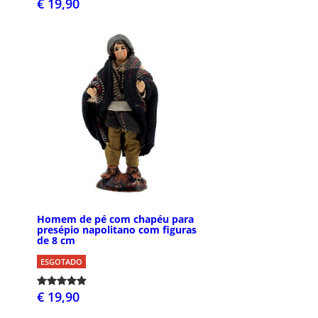
€ 19,90
Homem de pé com chapéu para
presépio napolitano com figuras
de 8 cm
ESGOTADO
€ 19,90