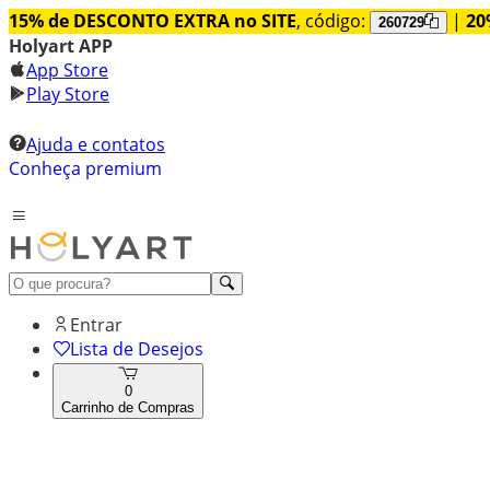
15% de DESCONTO EXTRA no SITE
, código:
|
20
260729
Holyart APP
App Store
Play Store
Ajuda e contatos
Conheça premium
Entrar
Lista de Desejos
0
Carrinho de Compras