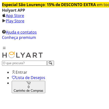
Especial São Lourenço
:
15% de DESCONTO EXTRA
em tod
Holyart APP
App Store
Play Store
Ajuda e contatos
Conheça premium
Entrar
Lista de Desejos
0
Carrinho de Compras