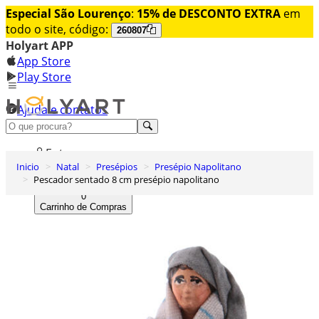
Especial São Lourenço
:
15% de DESCONTO EXTRA
em
todo o site, código:
260807
Holyart APP
App Store
Play Store
Ajuda e contatos
Conheça premium
Entrar
Inicio
Natal
Presépios
Presépio Napolitano
Lista de Desejos
Pescador sentado 8 cm presépio napolitano
0
Carrinho de Compras