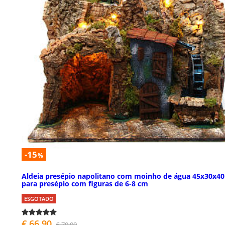
-15
%
Aldeia presépio napolitano com moinho de água 45x30x4
para presépio com figuras de 6-8 cm
ESGOTADO
€ 66,90
€ 79,00