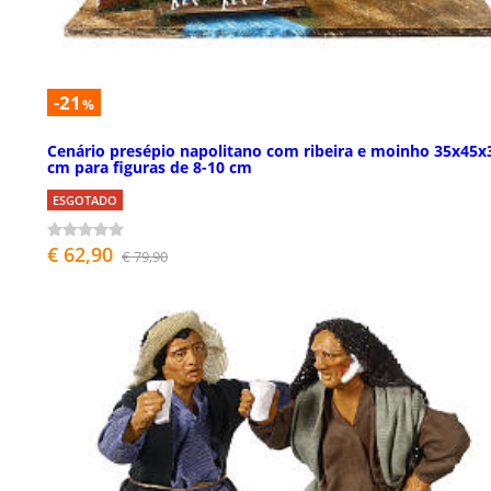
-21
%
Cenário presépio napolitano com ribeira e moinho 35x45x
cm para figuras de 8-10 cm
ESGOTADO
€ 62,90
€ 79,90