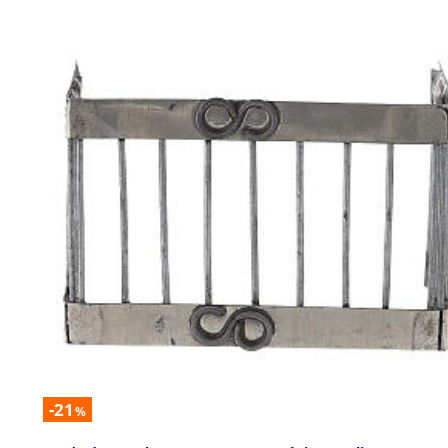
-21
%