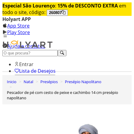
Especial São Lourenço
:
15% de DESCONTO EXTRA
em
todo o site, código:
260807
Holyart APP
App Store
Play Store
Ajuda e contatos
Conheça premium
Entrar
Lista de Desejos
Inicio
Natal
Presépios
Presépio Napolitano
0
Carrinho de Compras
Pescador de pé com cesto de peixe e cachimbo 14 cm presépio
napolitano