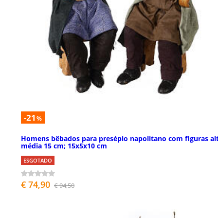
-21
%
Homens bêbados para presépio napolitano com figuras al
média 15 cm; 15x5x10 cm
ESGOTADO
€ 74,90
€ 94,50