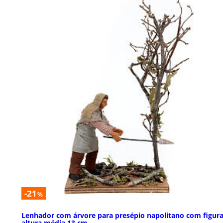
-21
%
Lenhador com árvore para presépio napolitano com figur
altura média 13 cm