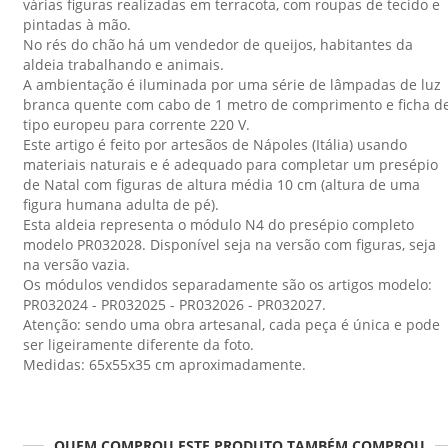
várias figuras realizadas em terracota, com roupas de tecido e
pintadas à mão.
No rés do chão há um vendedor de queijos, habitantes da
aldeia trabalhando e animais.
A ambientação é iluminada por uma série de lâmpadas de luz
branca quente com cabo de 1 metro de comprimento e ficha d
tipo europeu para corrente 220 V.
Este artigo é feito por artesãos de Nápoles (Itália) usando
materiais naturais e é adequado para completar um presépio
de Natal com figuras de altura média 10 cm (altura de uma
figura humana adulta de pé).
Esta aldeia representa o módulo N4 do presépio completo
modelo PR032028. Disponível seja na versão com figuras, seja
na versão vazia.
Os módulos vendidos separadamente são os artigos modelo:
PR032024 - PR032025 - PR032026 - PR032027.
Atenção: sendo uma obra artesanal, cada peça é única e pode
ser ligeiramente diferente da foto.
Medidas: 65x55x35 cm aproximadamente.
QUEM COMPROU ESTE PRODUTO TAMBÉM COMPROU