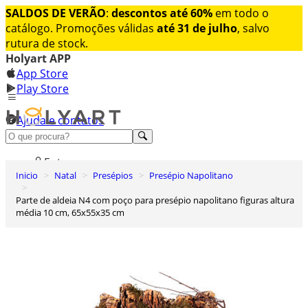
SALDOS DE VERÃO
:
descontos até 60%
em todo o
catálogo. Promoções válidas
até 31 de julho
, salvo
rutura de stock.
Holyart APP
App Store
Play Store
Ajuda e contatos
Conheça premium
Entrar
Inicio
Natal
Presépios
Presépio Napolitano
Lista de Desejos
Parte de aldeia N4 com poço para presépio napolitano figuras altura
0
média 10 cm, 65x55x35 cm
Carrinho de Compras