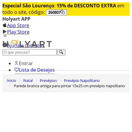
Especial São Lourenço
:
15% de DESCONTO EXTRA
em
todo o site, código:
260807
Holyart APP
App Store
Play Store
Ajuda e contatos
Conheça premium
Entrar
Lista de Desejos
Inicio
Natal
Presépios
Presépio Napolitano
0
Parede branca antiga para pintar 15x25 cm presépio napolitano
Carrinho de Compras