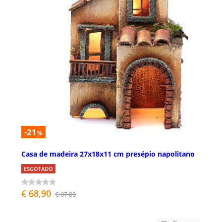
-21
%
Casa de madeira 27x18x11 cm presépio napolitano
ESGOTADO
€ 68,90
€ 87,00