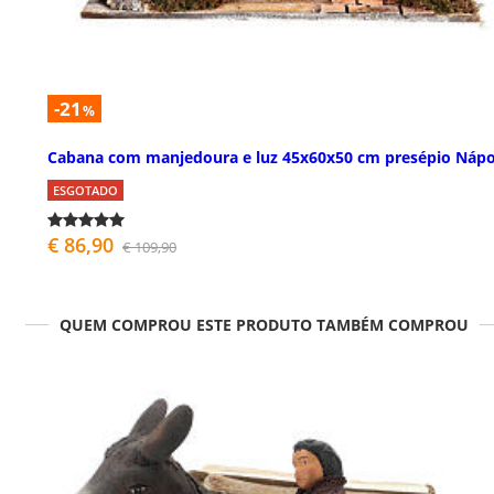
-21
%
Cabana com manjedoura e luz 45x60x50 cm presépio Nápo
ESGOTADO
€ 86,90
€ 109,90
QUEM COMPROU ESTE PRODUTO TAMBÉM COMPROU