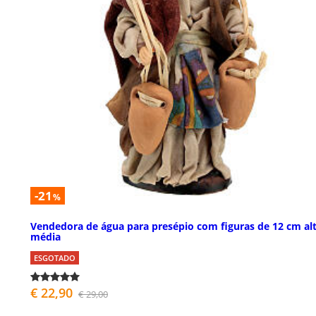
-21
%
Vendedora de água para presépio com figuras de 12 cm al
média
ESGOTADO
€ 22,90
€ 29,00