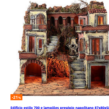
-21
%
Edifício estilo 700 e lampiões presépio napolitano 87x80x5