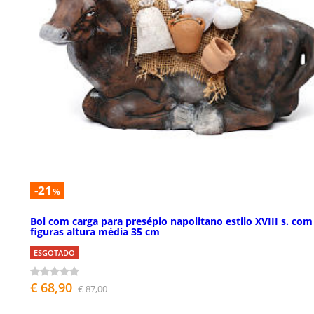
-21
%
Boi com carga para presépio napolitano estilo XVIII s. com
figuras altura média 35 cm
ESGOTADO
€ 68,90
€ 87,00