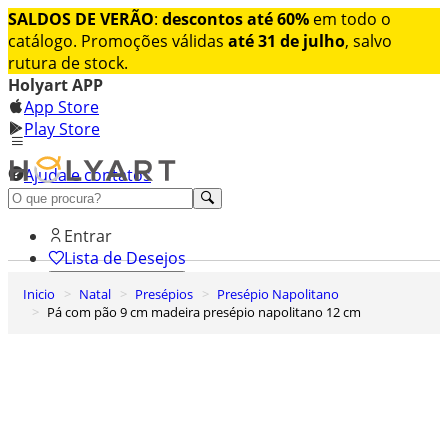
SALDOS DE VERÃO
:
descontos até 60%
em todo o
catálogo. Promoções válidas
até 31 de julho
, salvo
rutura de stock.
Holyart APP
App Store
Play Store
Ajuda e contatos
Conheça premium
Entrar
Lista de Desejos
Inicio
Natal
Presépios
Presépio Napolitano
0
Pá com pão 9 cm madeira presépio napolitano 12 cm
Carrinho de Compras