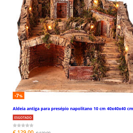
-7
%
Aldeia antiga para presépio napolitano 10 cm 40x40x40 c
ESGOTADO
€ 129,00
€ 139,00