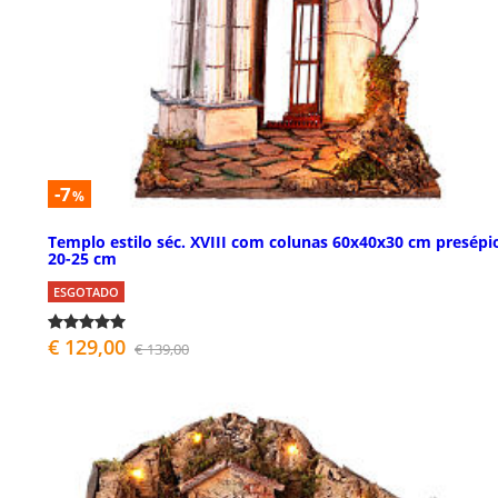
-7
%
Templo estilo séc. XVIII com colunas 60x40x30 cm presépi
20-25 cm
ESGOTADO
€ 129,00
€ 139,00