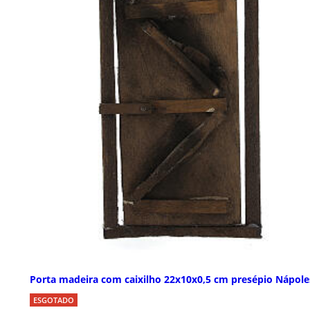
Porta madeira com caixilho 22x10x0,5 cm presépio Nápole
ESGOTADO