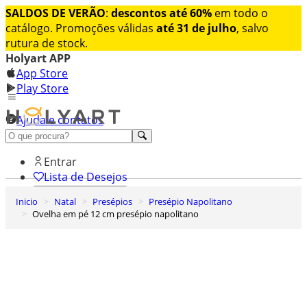
SALDOS DE VERÃO
:
descontos até 60%
em todo o
catálogo. Promoções válidas
até 31 de julho
, salvo
rutura de stock.
Holyart APP
App Store
Play Store
Ajuda e contatos
Conheça premium
Entrar
Lista de Desejos
Inicio
Natal
Presépios
Presépio Napolitano
0
Ovelha em pé 12 cm presépio napolitano
Carrinho de Compras