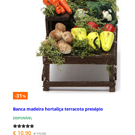
-31
%
Banca madeira hortaliça terracota presépio
DISPONÍVEL
€ 10,90
€ 15,90