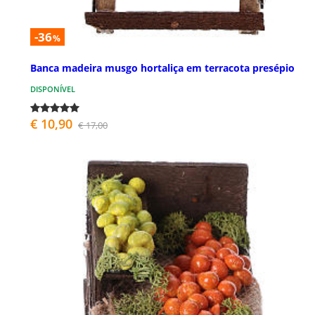
-36
%
Banca madeira musgo hortaliça em terracota presépio
DISPONÍVEL
€ 10,90
€ 17,00