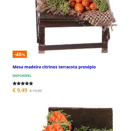
-40
%
Mesa madeira citrinos terracota presépio
DISPONÍVEL
€ 9,49
€ 15,90