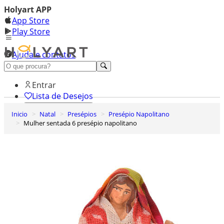
Holyart APP
App Store
Play Store
Ajuda e contatos
Conheça premium
Entrar
Lista de Desejos
Inicio
Natal
Presépios
Presépio Napolitano
0
Mulher sentada 6 presépio napolitano
Carrinho de Compras