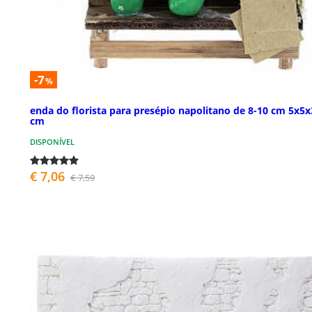
-7
%
enda do florista para presépio napolitano de 8-10 cm 5x5x
cm
DISPONÍVEL
€ 7,06
€ 7,59