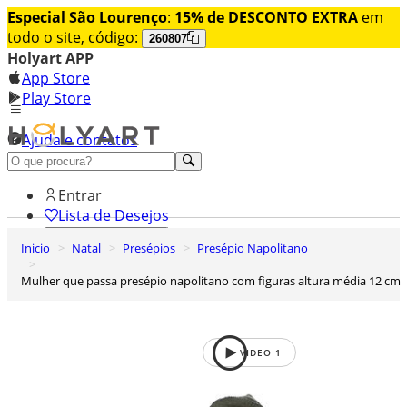
Especial São Lourenço
:
15% de DESCONTO EXTRA
em
todo o site, código:
260807
Holyart APP
App Store
Play Store
Ajuda e contatos
Conheça premium
Entrar
Lista de Desejos
Inicio
Natal
Presépios
Presépio Napolitano
0
Carrinho de Compras
Mulher que passa presépio napolitano com figuras altura média 12 cm
VIDEO
1