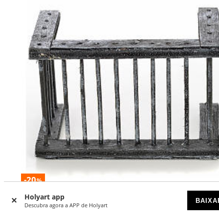
-20
%
Holyart app
Parapeito terraço presépio napolitano 9x5x6 cm
BAIXA
Descubra agora a APP de Holyart
DISPONÍVEL