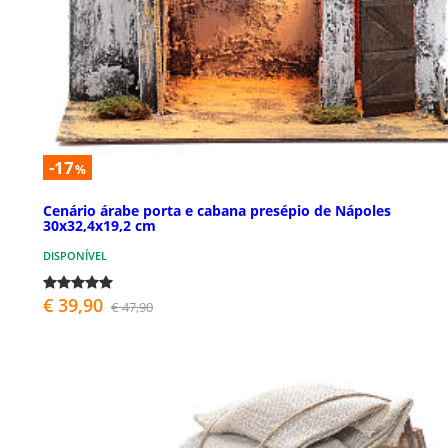
-17
%
Cenário árabe porta e cabana presépio de Nápoles
30x32,4x19,2 cm
DISPONÍVEL
€ 39,90
€ 47,90