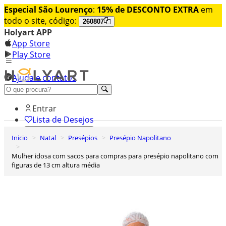
Especial São Lourenço
:
15% de DESCONTO EXTRA
em
todo o site, código:
260807
Holyart APP
App Store
Play Store
Ajuda e contatos
Conheça premium
Entrar
Lista de Desejos
Inicio
Natal
Presépios
Presépio Napolitano
0
Carrinho de Compras
Mulher idosa com sacos para compras para presépio napolitano com
figuras de 13 cm altura média