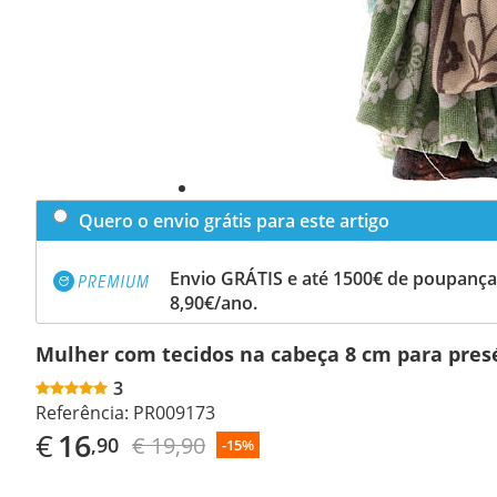
Quero o envio grátis para este artigo
Envio GRÁTIS e até 1500€ de poupança
8,90€/ano.
Mulher com tecidos na cabeça 8 cm para pres
3
Referência:
PR009173
€
16
€ 19,90
,90
-15%