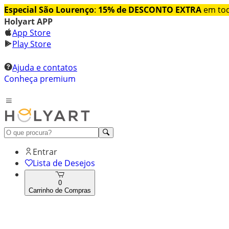
Especial São Lourenço
:
15% de DESCONTO EXTRA
em tod
Holyart APP
App Store
Play Store
Ajuda e contatos
Conheça premium
Entrar
Lista de Desejos
0
Carrinho de Compras