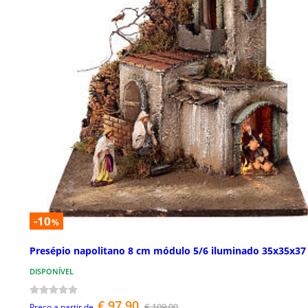
-10
%
Presépio napolitano 8 cm módulo 5/6 iluminado 35x35x37
DISPONÍVEL
€ 97,90
€ 109,00
Preço a partir de