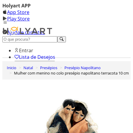
Holyart APP
App Store
Play Store
Ajuda e contatos
Conheça premium
Entrar
Lista de Desejos
Inicio
Natal
Presépios
Presépio Napolitano
0
Mulher com menino no colo presépio napolitano terracota 10 cm
Carrinho de Compras