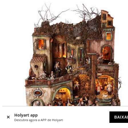
Holyart app
BAIXA
-40
Descubra agora a APP de Holyart
%