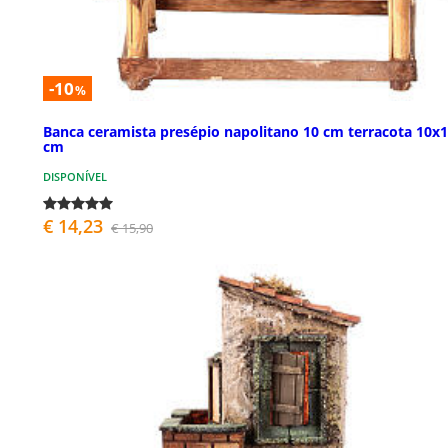
-10
%
Banca ceramista presépio napolitano 10 cm terracota 10x
cm
DISPONÍVEL
€ 14,23
€ 15,90