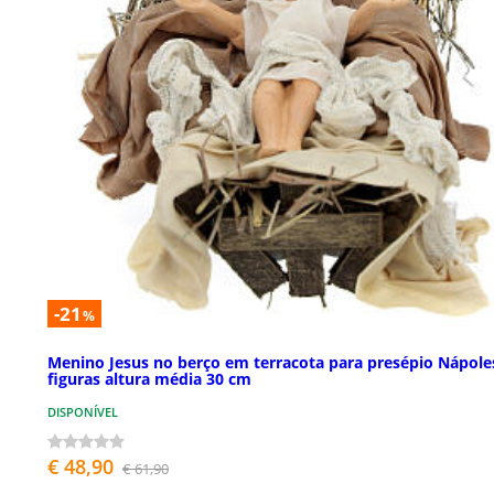
-21
%
Menino Jesus no berço em terracota para presépio Nápole
figuras altura média 30 cm
DISPONÍVEL
€ 48,90
€ 61,90