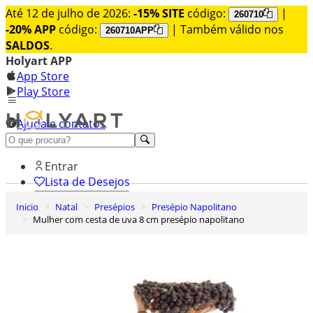
Até 12 de julho de 2026:
-15% SITE
código:
|
260710
-20% APP
código:
| Também válido nos
260710APP
SALDOS
.
Holyart APP
App Store
Play Store
Ajuda e contatos
Conheça premium
Entrar
Lista de Desejos
Inicio
Natal
Presépios
Presépio Napolitano
0
Mulher com cesta de uva 8 cm presépio napolitano
Carrinho de Compras