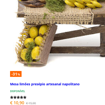
-31
%
Mesa limões presépio artesanal napolitano
DISPONÍVEL
€ 10,90
€ 15,90