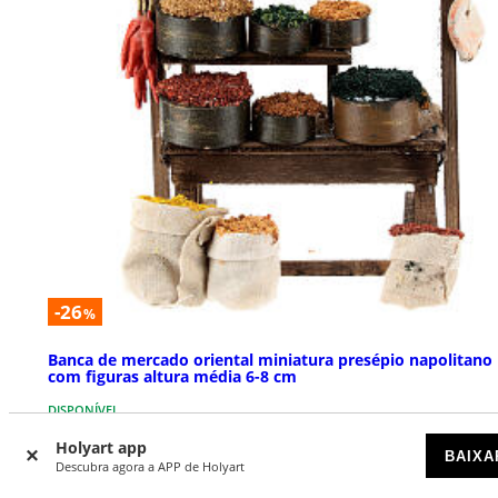
-26
%
Banca de mercado oriental miniatura presépio napolitano
com figuras altura média 6-8 cm
DISPONÍVEL
Holyart app
BAIXA
€ 19,90
€ 27,00
Descubra agora a APP de Holyart