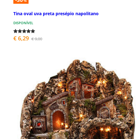
%
Tina oval uva preta presépio napolitano
DISPONÍVEL
€ 6,29
€ 9,00