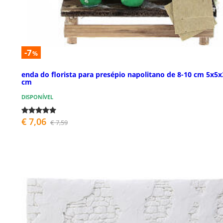
-7
%
enda do florista para presépio napolitano de 8-10 cm 5x5x
cm
DISPONÍVEL
€ 7,06
€ 7,59