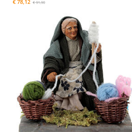
€ 78,12
€ 91,90