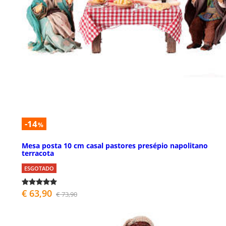
-14
%
Mesa posta 10 cm casal pastores presépio napolitano
terracota
ESGOTADO
€ 63,90
€ 73,90