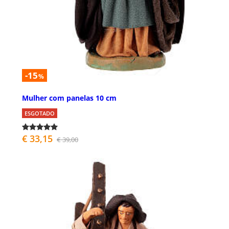
-15
%
Mulher com panelas 10 cm
ESGOTADO
€ 33,15
€ 39,00