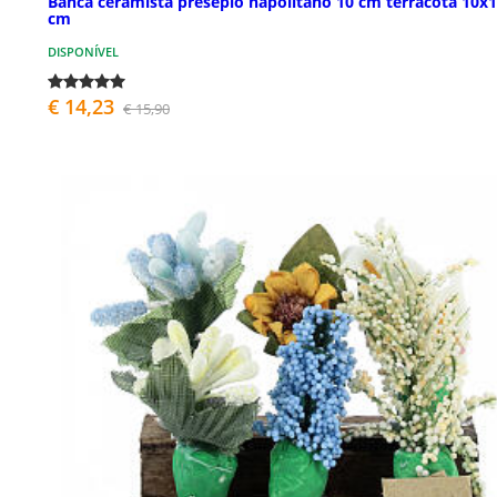
Banca ceramista presépio napolitano 10 cm terracota 10x
cm
DISPONÍVEL
€ 14,23
€ 15,90