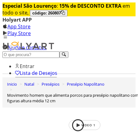
Especial São Lourenço
:
15% de DESCONTO EXTRA
em
todo o site,
código: 260807
Holyart APP
App Store
Play Store
Ajuda e contatos
Conheça premium
Entrar
Lista de Desejos
Inicio
Natal
Presépios
Presépio Napolitano
0
Carrinho de Compras
Movimento homem que alimenta porcos para presépio napolitano com
figuras altura média 12 cm
VIDEO
1