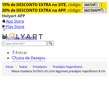
15% de DESCONTO EXTRA no SITE
, código:
|
260729
20% de DESCONTO EXTRA na APP
, código:
260729APP
Holyart APP
App Store
Play Store
Ajuda e contatos
Conheça premium
Entrar
Lista de Desejos
Inicio
Natal
Presépios
Presépio Napolitano
0
Mesa madeira 5x10x5 cm com legumes presépio napolitano 8 cm
Carrinho de Compras