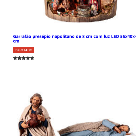
Garrafão presépio napolitano de 8 cm com luz LED 55x40x
cm
ESGOTADO