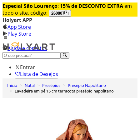
Especial São Lourenço
:
15% de DESCONTO EXTRA
em
todo o site, código:
260807
Holyart APP
App Store
Play Store
Ajuda e contatos
Conheça premium
Entrar
Lista de Desejos
Inicio
Natal
Presépios
Presépio Napolitano
0
Lavadeira em pé 15 cm terracota presépio napolitano
Carrinho de Compras