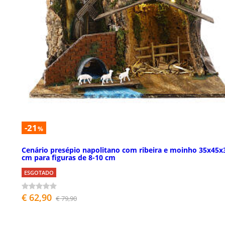
-21
%
Cenário presépio napolitano com ribeira e moinho 35x45x
cm para figuras de 8-10 cm
ESGOTADO
€ 62,90
€ 79,90