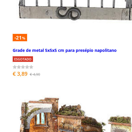
-21
%
Grade de metal 5x5x5 cm para presépio napolitano
ESGOTADO
€ 3,89
€ 4,90