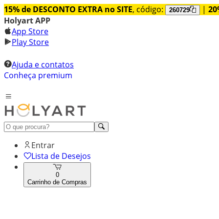
15% de DESCONTO EXTRA no SITE
, código:
|
20
260729
Holyart APP
App Store
Play Store
Ajuda e contatos
Conheça premium
Entrar
Lista de Desejos
0
Carrinho de Compras