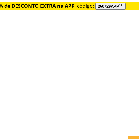
% de DESCONTO EXTRA na APP
, código:
260729APP