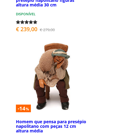
presépio napolitano figuras
altura média 30 cm
DISPONÍVEL
€ 239,00
€ 279,00
-14
%
Homem que pensa para presépio
napolitano com peças 12 cm
altura média