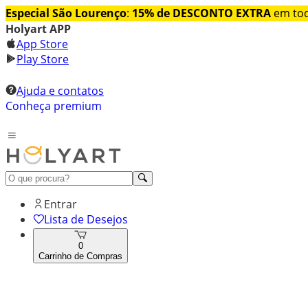
Especial São Lourenço
:
15% de DESCONTO EXTRA
em tod
Holyart APP
App Store
Play Store
Ajuda e contatos
Conheça premium
Entrar
Lista de Desejos
0
Carrinho de Compras