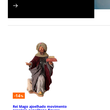
-14
%
Rei Mago ajoelhado movimento