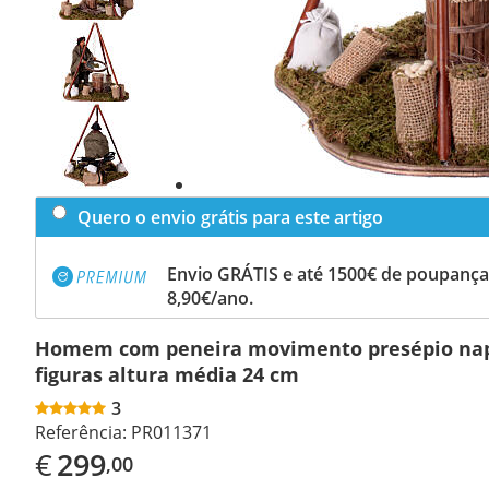
Previous
slide
Next
slide
Quero o envio grátis para este artigo
Envio GRÁTIS e até 1500€ de poupança
8,90€/ano.
Homem com peneira movimento presépio nap
figuras altura média 24 cm
3
Referência:
PR011371
€
299
,00