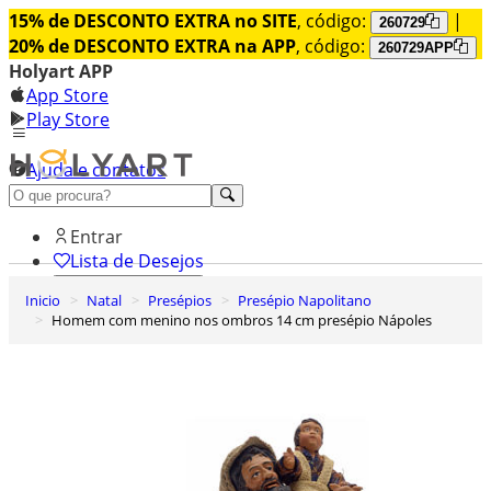
15% de DESCONTO EXTRA no SITE
, código:
|
260729
20% de DESCONTO EXTRA na APP
, código:
260729APP
Holyart APP
App Store
Play Store
Ajuda e contatos
Conheça premium
Entrar
Lista de Desejos
Inicio
Natal
Presépios
Presépio Napolitano
0
Homem com menino nos ombros 14 cm presépio Nápoles
Carrinho de Compras