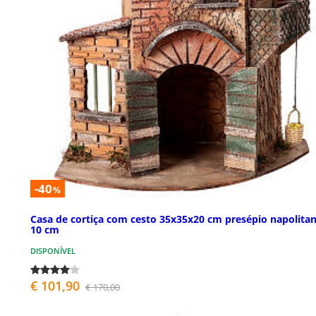
-40
%
Casa de cortiça com cesto 35x35x20 cm presépio napolita
10 cm
DISPONÍVEL
€ 101,90
€ 170,00