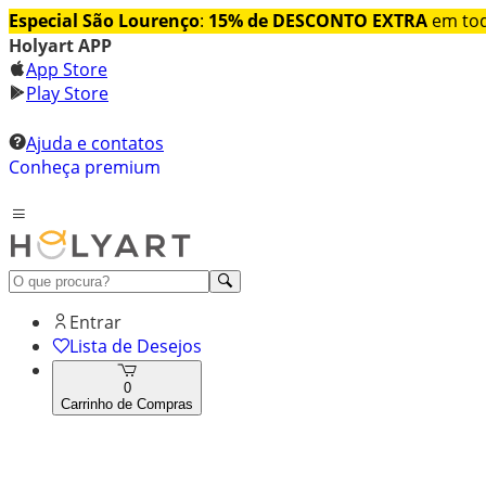
Especial São Lourenço
:
15% de DESCONTO EXTRA
em tod
Holyart APP
App Store
Play Store
Ajuda e contatos
Conheça premium
Entrar
Lista de Desejos
0
Carrinho de Compras