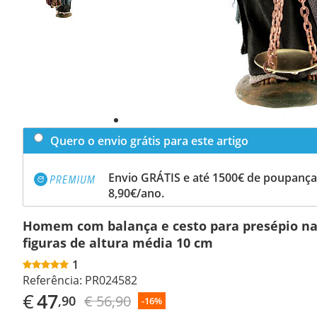
Quero o envio grátis para este artigo
Envio GRÁTIS e até 1500€ de poupança
8,90€/ano.
Homem com balança e cesto para presépio n
figuras de altura média 10 cm
1
Referência:
PR024582
€
47
€ 56,90
,90
-16%