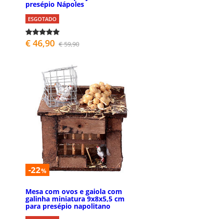
presépio Nápoles
ESGOTADO
€ 46,90
€ 59,90
-22
%
Mesa com ovos e gaiola com
galinha miniatura 9x8x5,5 cm
para presépio napolitano