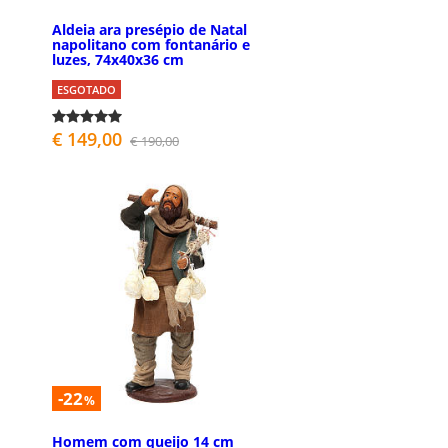
Aldeia ara presépio de Natal
napolitano com fontanário e
luzes, 74x40x36 cm
ESGOTADO
€ 149,00
€ 190,00
-22
%
Homem com queijo 14 cm