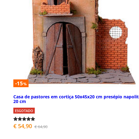
-15
%
Casa de pastores em cortiça 50x45x20 cm presépio napoli
20 cm
ESGOTADO
€ 54,90
€ 64,90