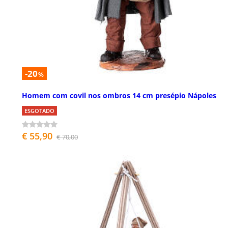
-20
%
Homem com covil nos ombros 14 cm presépio Nápoles
ESGOTADO
€ 55,90
€ 70,00