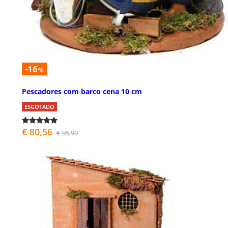
-16
%
Pescadores com barco cena 10 cm
ESGOTADO
€ 80,56
€ 95,90