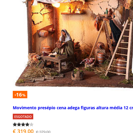
-16
%
Movimento presépio cena adega figuras altura média 12 
ESGOTADO
€ 319,00
€ 379,00