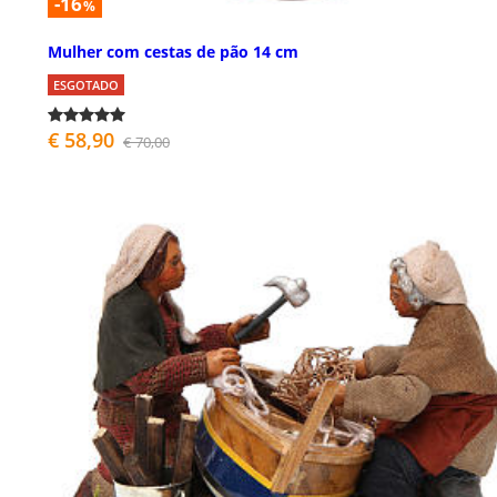
-16
%
Mulher com cestas de pão 14 cm
ESGOTADO
€ 58,90
€ 70,00