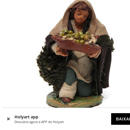
-18
%
Holyart app
BAIXA
Descubra agora a APP de Holyart
Homem de joelhos cesta azeitonas couro 10 cm presépio
Nápoles