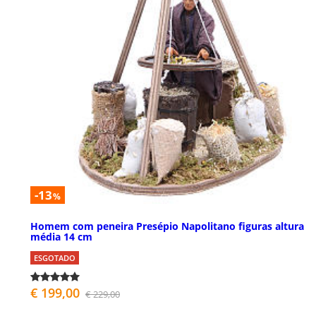
-13
%
Homem com peneira Presépio Napolitano figuras altura
média 14 cm
ESGOTADO
€ 199,00
€ 229,00