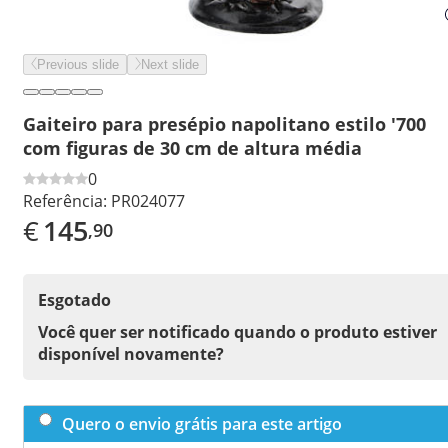
Previous slide
Next slide
Gaiteiro para presépio napolitano estilo '700
com figuras de 30 cm de altura média
0
Referência:
PR024077
€
145
,90
Esgotado
Você quer ser notificado quando o produto estiver
disponível novamente?
Quero o envio grátis para este artigo