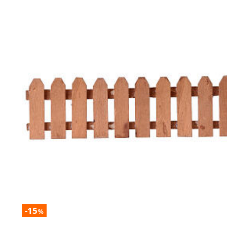
-15
%