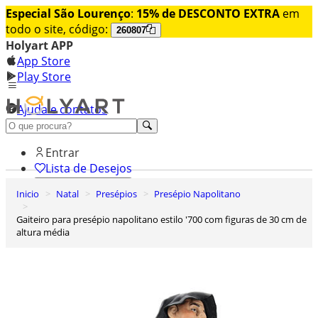
Especial São Lourenço
:
15% de DESCONTO EXTRA
em
todo o site, código:
260807
Holyart APP
App Store
Play Store
Ajuda e contatos
Conheça premium
Entrar
Lista de Desejos
Inicio
Natal
Presépios
Presépio Napolitano
0
Carrinho de Compras
Gaiteiro para presépio napolitano estilo '700 com figuras de 30 cm de
altura média