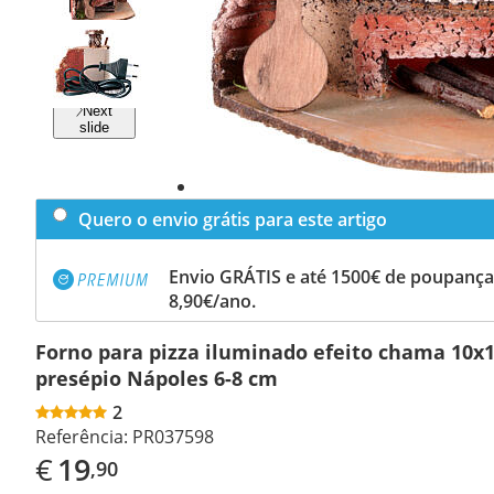
Previous
slide
Next
slide
Quero o envio grátis para este artigo
Envio GRÁTIS e até 1500€ de poupança
8,90€/ano.
Forno para pizza iluminado efeito chama 10x
presépio Nápoles 6-8 cm
2
Referência:
PR037598
€
19
,90