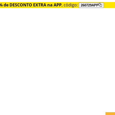
% de DESCONTO EXTRA na APP
, código:
260729APP