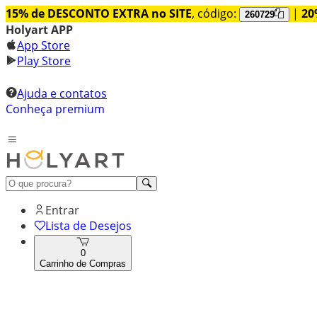
15% de DESCONTO EXTRA no SITE
, código:
|
20
260729
Holyart APP
App Store
Play Store
Ajuda e contatos
Conheça premium
Entrar
Lista de Desejos
0
Carrinho de Compras