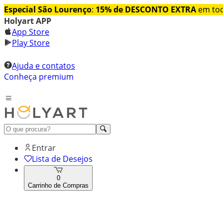
Especial São Lourenço
:
15% de DESCONTO EXTRA
em tod
Holyart APP
App Store
Play Store
Ajuda e contatos
Conheça premium
Entrar
Lista de Desejos
0
Carrinho de Compras