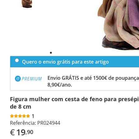
Quero o envio grátis para este artigo
Envio GRÁTIS e até 1500€ de poupança
8,90€/ano.
Figura mulher com cesta de feno para presép
de 8 cm
1
Referência:
PR024944
€
19
,90