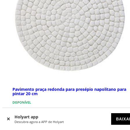
Pavimento praça redonda para presépio napolitano para
pintar 20 cm
DISPONÍVEL
€ 7,59
Holyart app
BAIXA
Descubra agora a APP de Holyart