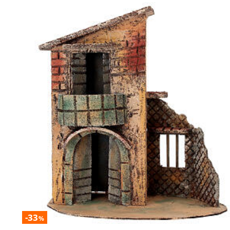
-33
%