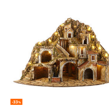
-33
%