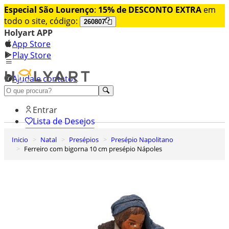
Especial São Lourenço
:
15% de DESCONTO EXTRA
em
todo o site, código:
260807
Holyart APP
App Store
Play Store
Ajuda e contatos
Conheça premium
Entrar
Lista de Desejos
Inicio
Natal
Presépios
Presépio Napolitano
0
Ferreiro com bigorna 10 cm presépio Nápoles
Carrinho de Compras