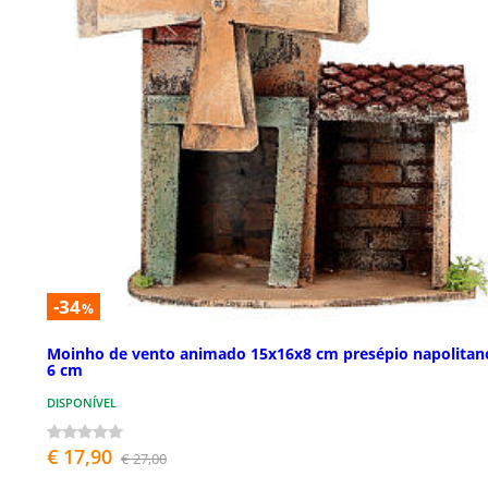
-34
%
Moinho de vento animado 15x16x8 cm presépio napolitan
6 cm
DISPONÍVEL
€ 17,90
€ 27,00