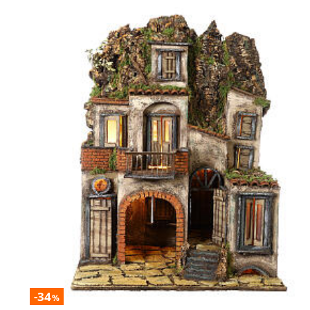
-34
%