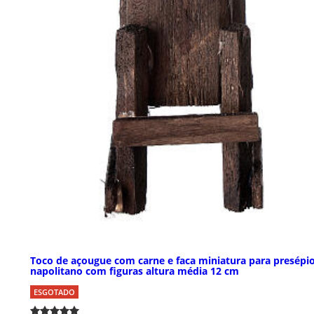
Toco de açougue com carne e faca miniatura para presépi
napolitano com figuras altura média 12 cm
ESGOTADO