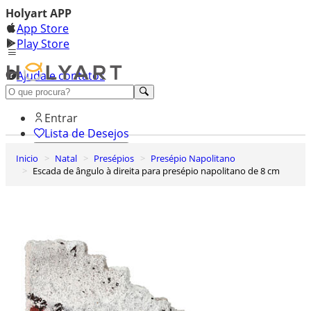
Holyart APP
App Store
Play Store
Ajuda e contatos
Conheça premium
Entrar
Lista de Desejos
Inicio
Natal
Presépios
Presépio Napolitano
0
Escada de ângulo à direita para presépio napolitano de 8 cm
Carrinho de Compras