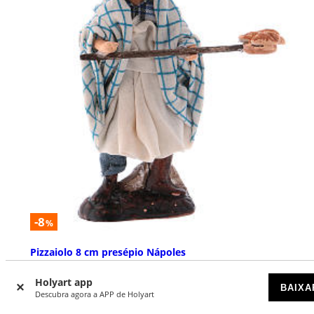
-8
%
Pizzaiolo 8 cm presépio Nápoles
DISPONÍVEL
Holyart app
BAIXA
Descubra agora a APP de Holyart
€ 18,23
€ 19,90