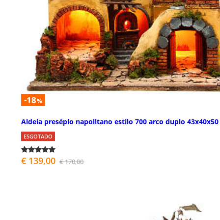
-18
%
Aldeia presépio napolitano estilo 700 arco duplo 43x40x5
ESGOTADO
€ 139,00
€ 170,00