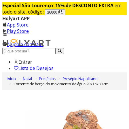
Especial São Lourenço
:
15% de DESCONTO EXTRA
em
todo o site, código:
260807
Holyart APP
App Store
Play Store
Ajuda e contatos
Conheça premium
Entrar
Lista de Desejos
Inicio
Natal
Presépios
Presépio Napolitano
0
Corrente de berço do movimento da água 20x15x30 cm
Carrinho de Compras