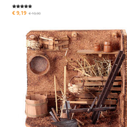
€ 9,19
€ 10,90