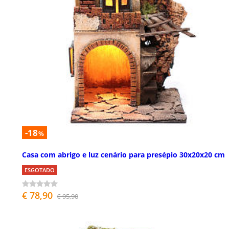
-18
%
Casa com abrigo e luz cenário para presépio 30x20x20 cm
ESGOTADO
€ 78,90
€ 95,90