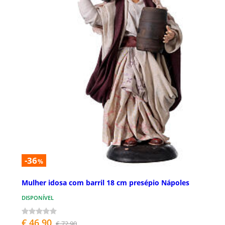
-36
%
Mulher idosa com barril 18 cm presépio Nápoles
DISPONÍVEL
€ 46,90
€ 72,90