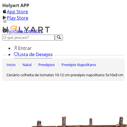
Holyart APP
App Store
Play Store
Ajuda e contatos
Conheça premium
Entrar
Lista de Desejos
Inicio
Natal
Presépios
Presépio Napolitano
0
Carrinho de Compras
Cenário colheita de tomates 10-12 cm presépio napolitano 5x10x8 cm