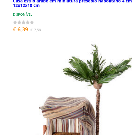
Casa estilo árabe em miniatura presépio napolitano 4 cm
12x12x10 cm
DISPONÍVEL
€ 6,39
€ 7,59