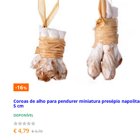
-16
%
Coroas de alho para pendurer miniatura presépio napolit
5 cm
DISPONÍVEL
€ 4,79
€ 5,70