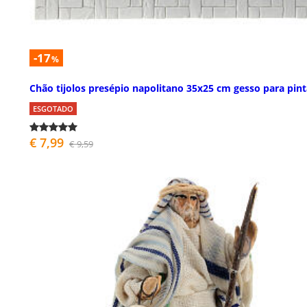
-17
%
Chão tijolos presépio napolitano 35x25 cm gesso para pint
ESGOTADO
€ 7,99
€ 9,59