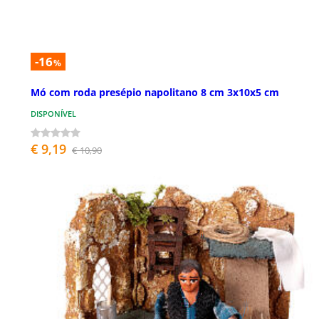
-16
%
Mó com roda presépio napolitano 8 cm 3x10x5 cm
DISPONÍVEL
€ 9,19
€ 10,90