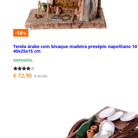
-16
%
Tenda árabe com bivaque madeira presépio napolitano 10
40x25x15 cm
DISPONÍVEL
€ 72,90
€ 87,00