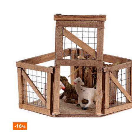
-16
%