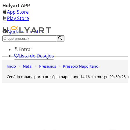
Holyart APP
App Store
Play Store
Ajuda e contatos
Conheça premium
Entrar
Lista de Desejos
Inicio
Natal
Presépios
Presépio Napolitano
0
Carrinho de Compras
Cenário cabana porta presépio napolitano 14-16 cm musgo 20x50x25 c