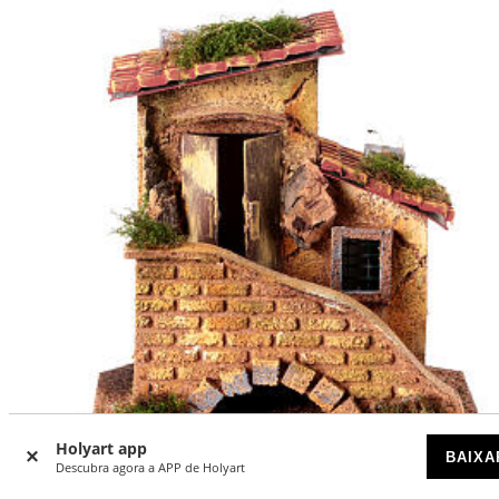
Holyart app
BAIXA
-15
%
Descubra agora a APP de Holyart