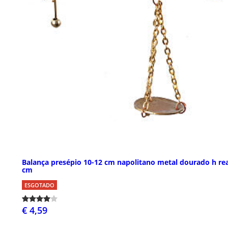
Balança presépio 10-12 cm napolitano metal dourado h rea
cm
ESGOTADO
€ 4,59