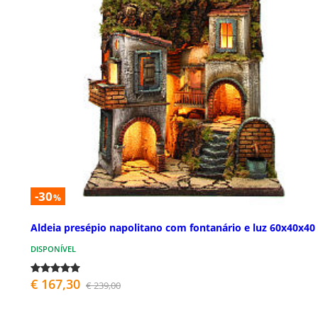
-30
%
Aldeia presépio napolitano com fontanário e luz 60x40x40
DISPONÍVEL
€ 167,30
€ 239,00