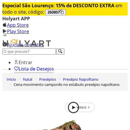
Especial São Lourenço
:
15% de DESCONTO EXTRA
em
todo o site, código:
260807
Holyart APP
App Store
Play Store
Ajuda e contatos
Conheça premium
Entrar
Lista de Desejos
Inicio
Natal
Presépios
Presépio Napolitano
0
Cena movimento camponês no estábulo presépio napolitano
Carrinho de Compras
VIDEO
1