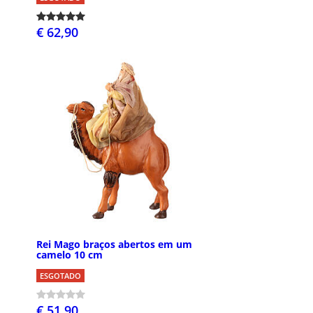
€ 62,90
Rei Mago braços abertos em um
camelo 10 cm
ESGOTADO
€ 51,90