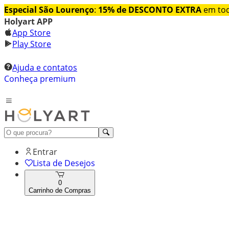
Especial São Lourenço
:
15% de DESCONTO EXTRA
em tod
Holyart APP
App Store
Play Store
Ajuda e contatos
Conheça premium
Entrar
Lista de Desejos
0
Carrinho de Compras