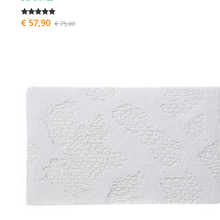
€ 57,90
€ 75,90