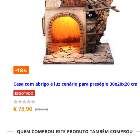
-18
%
Casa com abrigo e luz cenário para presépio 30x20x20 cm
ESGOTADO
€ 78,90
€ 95,90
QUEM COMPROU ESTE PRODUTO TAMBÉM COMPROU