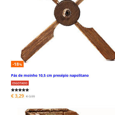
-18
%
Pás de moinho 10,5 cm presépio napolitano
ESGOTADO
€ 3,29
€ 3,99