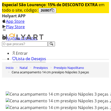
Especial São Lourenço
:
15% de DESCONTO EXTRA
em
todo o site, código:
260807
Holyart APP
App Store
Play Store
Ajuda e contatos
Conheça premium
Entrar
Lista de Desejos
Inicio
Natal
Presépios
Presépio Napolitano
0
Cena acampamento 14 cm presépio Nápoles 3 peças
Carrinho de Compras