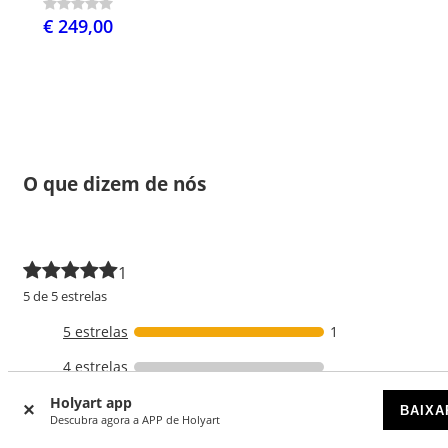
€ 249,00
O que dizem de nós
1
5 de 5 estrelas
5 estrelas
1
4 estrelas
3 estrelas
Holyart app
BAIXA
Descubra agora a APP de Holyart
2 estrelas