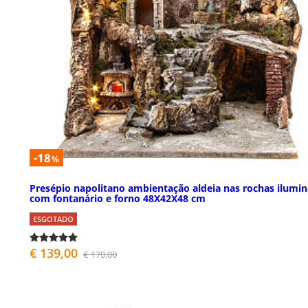
-18
%
Presépio napolitano ambientação aldeia nas rochas ilumi
com fontanário e forno 48X42X48 cm
ESGOTADO
€ 139,00
€ 170,00