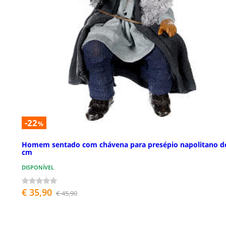
-22
%
Homem sentado com chávena para presépio napolitano d
cm
DISPONÍVEL
€ 35,90
€ 45,90