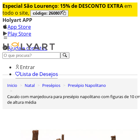
Especial São Lourenço
:
15% de DESCONTO EXTRA
em
todo o site,
código: 260807
Holyart APP
App Store
Play Store
Ajuda e contatos
Conheça premium
Entrar
Lista de Desejos
Inicio
Natal
Presépios
Presépio Napolitano
0
Carrinho de Compras
Cavalo com manjedoura para presépio napolitano com figuras de 10 cm
de altura média