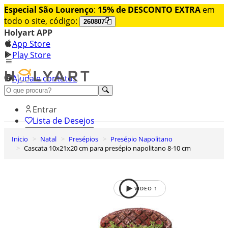
Especial São Lourenço
:
15% de DESCONTO EXTRA
em
todo o site, código:
260807
Holyart APP
App Store
Play Store
Ajuda e contatos
Conheça premium
Entrar
Lista de Desejos
Inicio
Natal
Presépios
Presépio Napolitano
0
Cascata 10x21x20 cm para presépio napolitano 8-10 cm
Carrinho de Compras
VIDEO
1