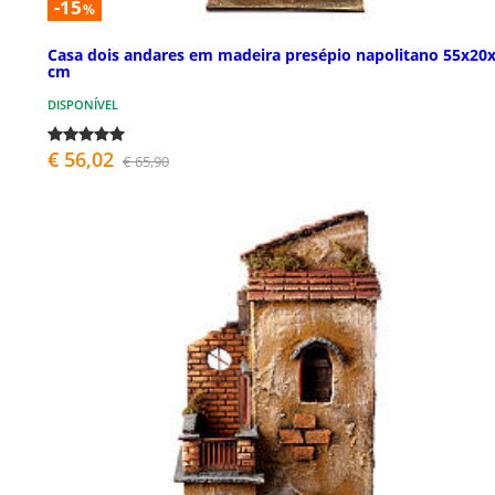
-15
%
Casa dois andares em madeira presépio napolitano 55x20
cm
DISPONÍVEL
€ 56,02
€ 65,90