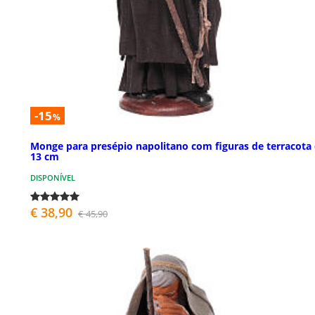
-15
%
Monge para presépio napolitano com figuras de terracota
13 cm
DISPONÍVEL
€ 38,90
€ 45,90