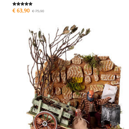
€ 63,90
€ 75,90