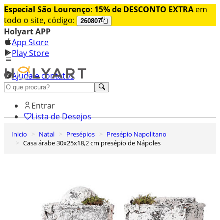
Especial São Lourenço
:
15% de DESCONTO EXTRA
em
todo o site, código:
260807
Holyart APP
App Store
Play Store
Ajuda e contatos
Conheça premium
Entrar
Lista de Desejos
Inicio
Natal
Presépios
Presépio Napolitano
0
Casa árabe 30x25x18,2 cm presépio de Nápoles
Carrinho de Compras