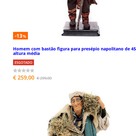
-13
%
Homem com bastão figura para presépio napolitano de 4
altura média
ESGOTADO
€ 259,00
€ 299,00