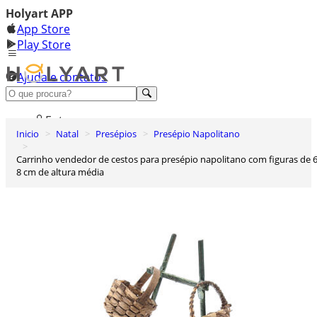
Holyart APP
App Store
Play Store
Ajuda e contatos
Conheça premium
Entrar
Inicio
Natal
Presépios
Presépio Napolitano
Lista de Desejos
Carrinho vendedor de cestos para presépio napolitano com figuras de 6-
0
8 cm de altura média
Carrinho de Compras