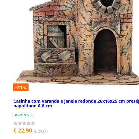
-21
%
Casinha com varanda e janela redonda 26x16x25 cm presé
napolitano 6-8 cm
DISPONÍVEL
€ 22,90
€ 29,00