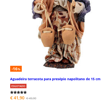
-16
%
Aguadeira terracota para presépio napolitano de 15 cm
ESGOTADO
€ 41,90
€ 49,90