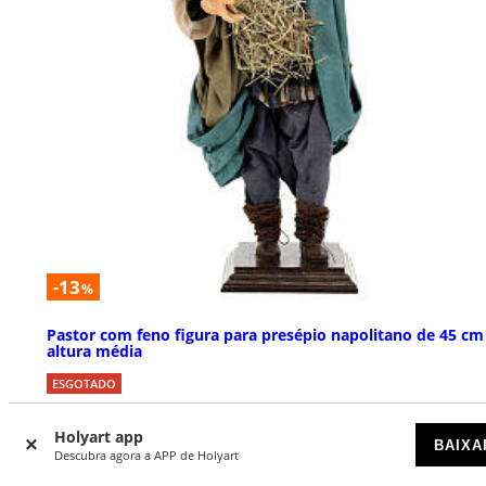
-13
%
Pastor com feno figura para presépio napolitano de 45 cm
altura média
ESGOTADO
€ 259,00
Holyart app
€ 299,00
BAIXA
Descubra agora a APP de Holyart