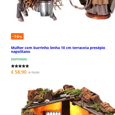
-16
%
Mulher com burrinho lenha 10 cm terracota presépio
napolitano
DISPONÍVEL
€ 58,90
€ 70,00