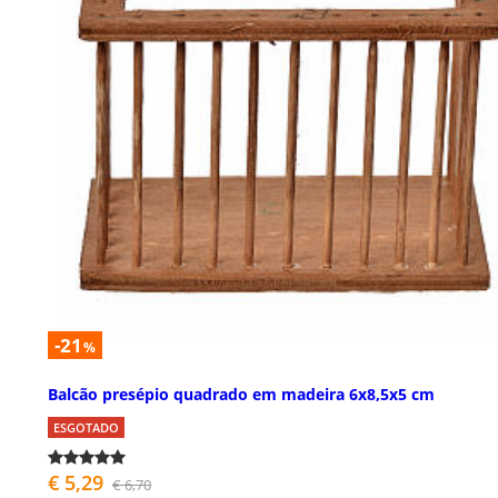
-21
%
Balcão presépio quadrado em madeira 6x8,5x5 cm
ESGOTADO
€ 5,29
€ 6,70