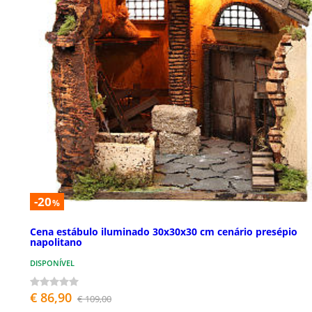
-20
%
Cena estábulo iluminado 30x30x30 cm cenário presépio
napolitano
DISPONÍVEL
€ 86,90
€ 109,00