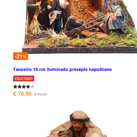
-21
%
Tanoeiro 10 cm iluminado presépio napolitano
ESGOTADO
€ 78,90
€ 99,90