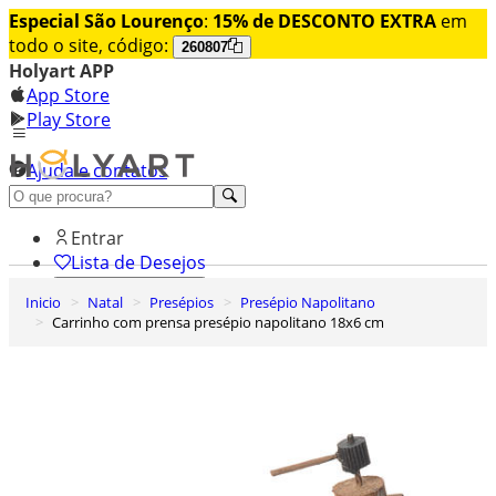
Especial São Lourenço
:
15% de DESCONTO EXTRA
em
todo o site, código:
260807
Holyart APP
App Store
Play Store
Ajuda e contatos
Conheça premium
Entrar
Lista de Desejos
Inicio
Natal
Presépios
Presépio Napolitano
0
Carrinho com prensa presépio napolitano 18x6 cm
Carrinho de Compras