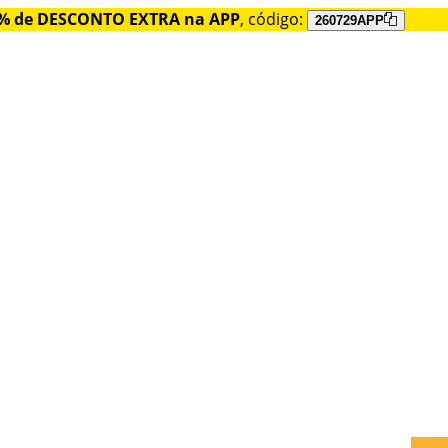
% de DESCONTO EXTRA na APP
, código:
260729APP