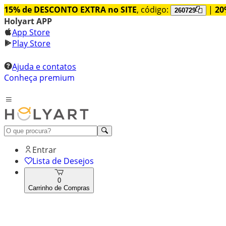
15% de DESCONTO EXTRA no SITE
, código:
|
20
260729
Holyart APP
App Store
Play Store
Ajuda e contatos
Conheça premium
Entrar
Lista de Desejos
0
Carrinho de Compras