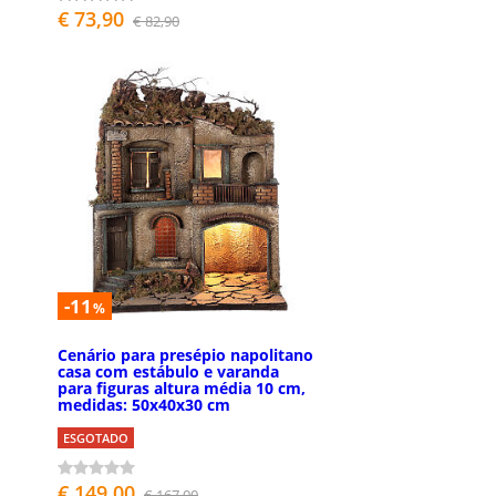
€ 73,90
€ 82,90
-11
%
Cenário para presépio napolitano
casa com estábulo e varanda
para figuras altura média 10 cm,
medidas: 50x40x30 cm
ESGOTADO
€ 149,00
€ 167,00