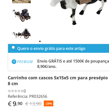
Previous
slide
Next
slide
Quero o envio grátis para este artigo
Envio GRÁTIS e até 1500€ de poupança
8,90€/ano.
Carrinho com cascos 5x15x5 cm para presépio
8 cm
0
Referência:
PR032656
€
9
€ 13,90
,90
-29%