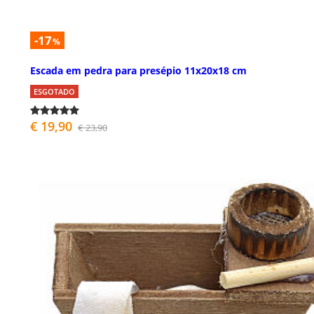
-17
%
Escada em pedra para presépio 11x20x18 cm
ESGOTADO
€ 19,90
€ 23,90