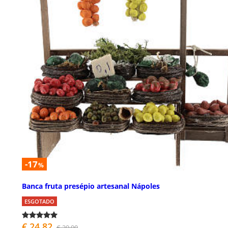
-17
%
Banca fruta presépio artesanal Nápoles
ESGOTADO
€ 24,82
€ 29,90