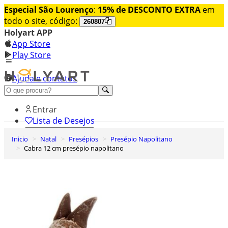
Especial São Lourenço
:
15% de DESCONTO EXTRA
em
todo o site, código:
260807
Holyart APP
App Store
Play Store
Ajuda e contatos
Conheça premium
Entrar
Lista de Desejos
Inicio
Natal
Presépios
Presépio Napolitano
0
Cabra 12 cm presépio napolitano
Carrinho de Compras