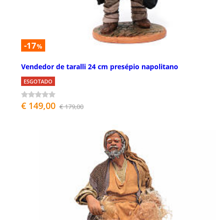
-17
%
Vendedor de taralli 24 cm presépio napolitano
ESGOTADO
€ 149,00
€ 179,00