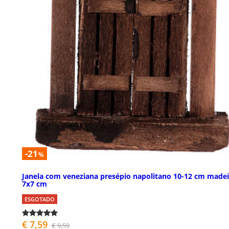
-21
%
Janela com veneziana presépio napolitano 10-12 cm madei
7x7 cm
ESGOTADO
€ 7,59
€ 9,59