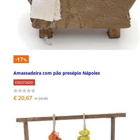
-17
%
Amassadeira com pão presépio Nápoles
ESGOTADO
€ 20,67
€ 24,90