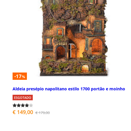
-17
%
Aldeia presépio napolitano estilo 1700 portão e moinho
ESGOTADO
€ 149,00
€ 179,00