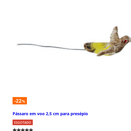
-22
%
Pássaro em voo 2,5 cm para presépio
ESGOTADO