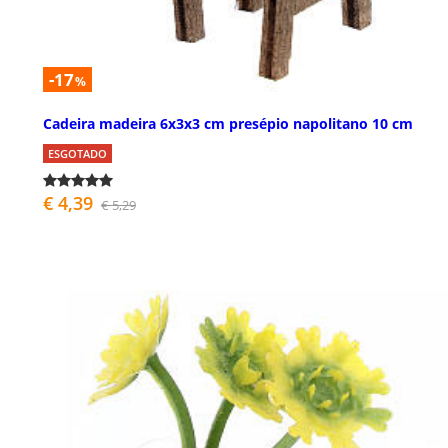
-17
%
Cadeira madeira 6x3x3 cm presépio napolitano 10 cm
ESGOTADO
€ 4,39
€ 5,29