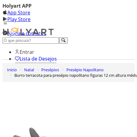
Holyart APP
App Store
Play Store
Ajuda e contatos
Conheça premium
Entrar
Lista de Desejos
Inicio
Natal
Presépios
Presépio Napolitano
0
Burro terracota para presépio napolitano figuras 12 cm altura médi
Carrinho de Compras