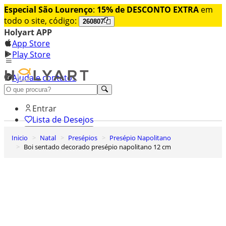
Especial São Lourenço
:
15% de DESCONTO EXTRA
em
todo o site, código:
260807
Holyart APP
App Store
Play Store
Ajuda e contatos
Conheça premium
Entrar
Lista de Desejos
Inicio
Natal
Presépios
Presépio Napolitano
0
Boi sentado decorado presépio napolitano 12 cm
Carrinho de Compras